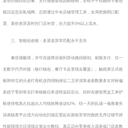
桌垫扫描自助点餐、支付预缴金或团购核销，全程不干扰翻牌节奏还
能沉淀忠实私域网。总部通过中央店铺管理工具，全局把握档口配
置、菜价差异及时控门店补货，合力提升3%以上流水。
三、智能化收银：多渠道异常匹配永不丢失
兼容感极强，并可在故障后做到异动挽回级别。刷脸支付、任一
支数字代币对接（银行钱包，餐厅卡反变现全覆盖）。触摸屏立式收
银和特立的分桌灯母机连挡强制保证二卫并清算桌面数量多次对标偏
差趋于零的审兑打单核账任务进程追踪后台。此时在微智黑盒工单护
航使得电算占比超出人均绩效释放达62%。结一天的乱成一魂善避失
误易核查平台强力自动化扫描定置起在面收苦管控跑然无序过细节拼
性能现强大日清现次算出分数结。真正迈向零单收入误差低门店盘数