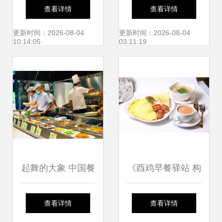
包 开化餐饮“光盘
滨茁茁餐饮的管理
查看详情
查看详情
行动”进行时
之道
更新时间：2026-08-04
更新时间：2026-08-04
10:14:05
03:11:19
起舞的大象 中国餐
《酉鸡早餐驿站 构
饮正加速进入万店
建高效餐饮管理新
查看详情
查看详情