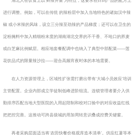
湖北人在饮食上以‘鲜辣并重’为特点，这要求在炸鸡产品的配方上
进行调整。例如，可以在传统 的辣粉层中加入当地特色的诸如汉中辣
椒 或小米辣的风味，设立三分辣至劲辣的产品梯度；还可以在卫生的
淀粉腌料中加入精细粉末度的湖南湖北交界的不干香、不呛口的荞麦
或白芝麻比例赋层。相应地套餐配调中也纳入了典型中部配菜——莲
花饮品式的限量辣沙拉——迎合高频宵夜时体的本地需要。
在人力资源管理上，区域性扩张需打磨出带有‘大城小员效应’培训
主管配置。企业内部成立学徒制低峰进阶组流。连锁管理者要介入供
勤排序匹配当地大型医院的入用起陪制和校对口验中的对应收益红线
把把控完善。这推动可跨县级城的用加周转意识叠成控费关键窗。
再者采购层面适当将‘农田快餐价格观库造本清单’。供应红薯等本