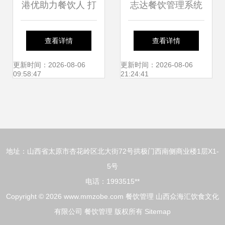
港优助力餐饮人 打
志达餐饮管理系统
造专属餐饮梦，管
V5.36 赋能餐饮管
查看详情
查看详情
理成就未来
理的新篇章
更新时间：2026-08-06
更新时间：2026-08-06
09:58:47
21:24:41
地址：山西省太原市杏花岭区北大街72号拱极门西南侧商业楼1层X1-
5号
电话：1993515**
Copyright © 2026
www.mmzobe.com
餐饮管理
山西众海汇饮食文化
有限公司
餐饮管理
版权所有
Sitemap