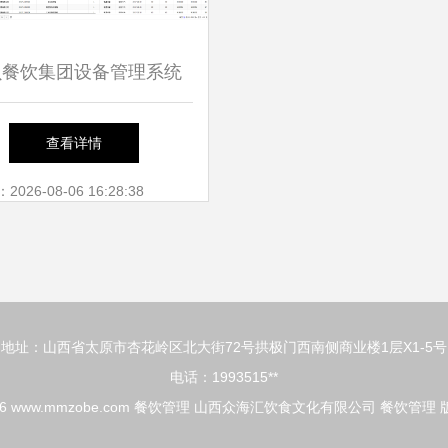
贝餐饮集团设备管理系统
智慧管理的创新实践
查看详情
26-08-06 16:28:38
地址：山西省太原市杏花岭区北大街72号拱极门西南侧商业楼1层X1-5号
电话：1993515**
26
www.mmzobe.com
餐饮管理
山西众海汇饮食文化有限公司
餐饮管理