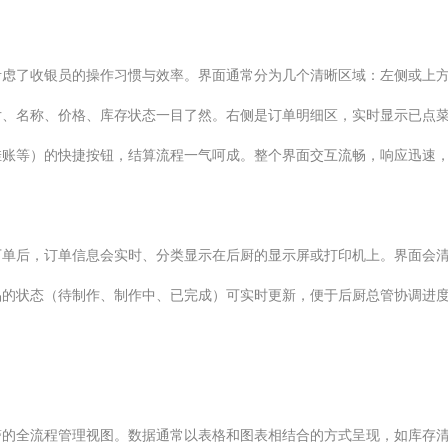
考虑了收银员的操作习惯与效率。界面通常分为几个清晰区域：左侧或上
片、名称、价格、库存状态一目了然。右侧是订单明细区，实时显示已点
挂账等）的快捷按钮，结算流程一气呵成。整个界面交互流畅，响应迅速
后，订单信息会实时、分类显示在后厨的显示屏或打印机上。界面会清晰区
品的状态（待制作、制作中、已完成）可实时更新，便于后厨总管协调进
警的全流程管理视图。数据通常以表格和图表相结合的方式呈现，如库存