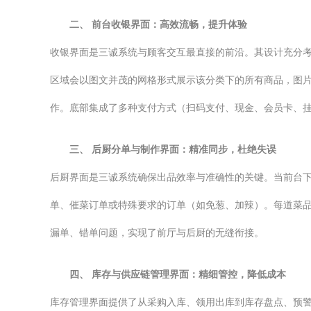
二、 前台收银界面：高效流畅，提升体验
收银界面是三诚系统与顾客交互最直接的前沿。其设计充分
区域会以图文并茂的网格形式展示该分类下的所有商品，图
作。底部集成了多种支付方式（扫码支付、现金、会员卡、
三、 后厨分单与制作界面：精准同步，杜绝失误
后厨界面是三诚系统确保出品效率与准确性的关键。当前台下单
单、催菜订单或特殊要求的订单（如免葱、加辣）。每道菜
漏单、错单问题，实现了前厅与后厨的无缝衔接。
四、 库存与供应链管理界面：精细管控，降低成本
库存管理界面提供了从采购入库、领用出库到库存盘点、预