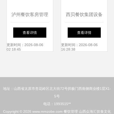
泸州餐饮客房管理
西贝餐饮集团设备
一体化解决方案 提
管理系统 智慧管理
查看详情
查看详情
升运营效率的智能
的创新实践
更新时间：2026-08-06
更新时间：2026-08-06
02:18:45
16:28:38
化选择
地址：山西省太原市杏花岭区北大街72号拱极门西南侧商业楼1层X1-
5号
电话：1993515**
Copyright © 2026
www.mmzobe.com
餐饮管理
山西众海汇饮食文化